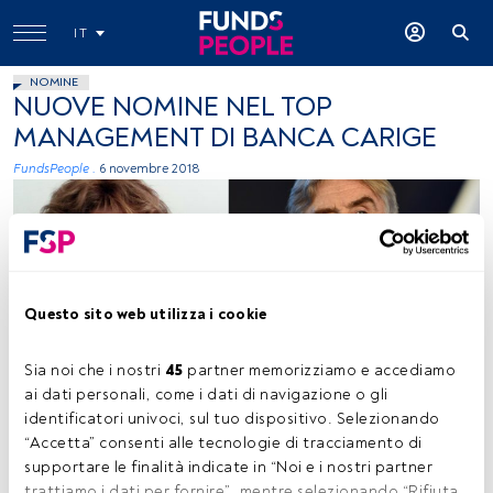
IT
NOMINE
NUOVE NOMINE NEL TOP
MANAGEMENT DI BANCA CARIGE
FundsPeople .
6 novembre 2018
Questo sito web utilizza i cookie
immagine ceduta
Sia noi che i nostri 
45
 partner memorizziamo e accediamo 
ai dati personali, come i dati di navigazione o gli 
identificatori univoci, sul tuo dispositivo. Selezionando 
“Accetta” consenti alle tecnologie di tracciamento di 
Tempo di lettura:
2 min.
supportare le finalità indicate in “Noi e i nostri partner 
trattiamo i dati per fornire”, mentre selezionando “Rifiuta 