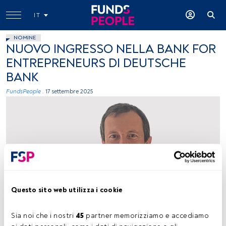
IT
NOMINE
NUOVO INGRESSO NELLA BANK FOR
ENTREPRENEURS DI DEUTSCHE
BANK
FundsPeople .
17 settembre 2025
Michele Saleri, Deutsche Bank
Questo sito web utilizza i cookie
Sia noi che i nostri 
45
 partner memorizziamo e accediamo 
Tempo di lettura:
1 min.