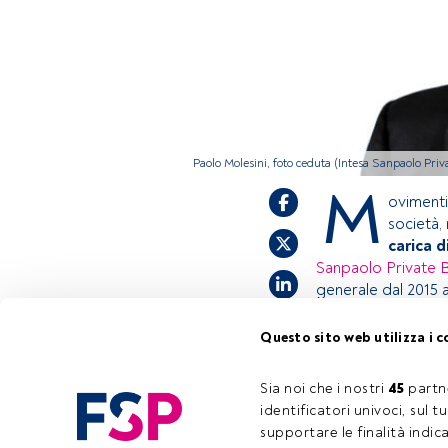
Paolo Molesini, foto ceduta (Intesa Sanpaolo Pri
M
ovimenti
società, 
carica d
Sanpaolo Private 
generale dal 2015 
Questo sito web utilizza i c
Questo è un artic
accedi tramite il 
Sia noi che i nostri 
45
 partn
registrarti per sc
identificatori univoci, sul 
supportare le finalità indic
Tempo di lettura:
1 min.