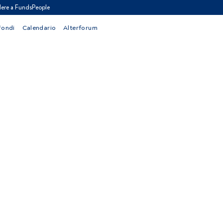
ere a FundsPeople
Fondi
Calendario
Alterforum