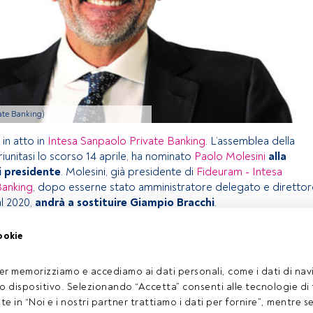
vate Banking)
 in atto in
Intesa Sanpaolo Private Banking
. L’assemblea della
riunitasi lo scorso 14 aprile, ha nominato
Paolo Molesini
alla
i presidente
. Molesini, già presidente di
Fideuram - Intesa
Banking
, dopo esserne stato amministratore delegato e direttor
al 2020,
andrà a sostituire Giampio Bracchi
.
ookie
olo riservato agli utenti FundsPeople. Se sei già registrato,
pulsante Login. Se non hai ancora un account, ti invitiamo a
er memorizziamo e accediamo ai dati personali, come i dati di navi
oprire tutti i contenuti che FundsPeople ha da offrire.
tuo dispositivo. Selezionando “Accetta” consenti alle tecnologie di
Accedere a FundsPeople
ate in “Noi e i nostri partner trattiamo i dati per fornire”, mentre 