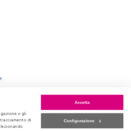
e
Accetta
gazione o gli 
 tracciamento di 
Configurazione
selezionando 