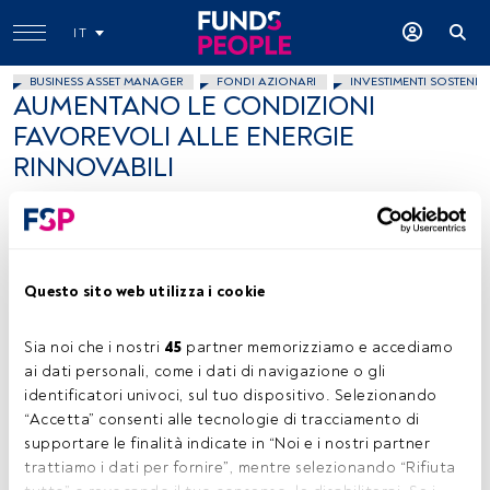
IT
BUSINESS ASSET MANAGER
FONDI AZIONARI
INVESTIMENTI SOSTENIBI
AUMENTANO LE CONDIZIONI
FAVOREVOLI ALLE ENERGIE
RINNOVABILI
Mike Appleby
9 settembre 2019
Questo sito web utilizza i cookie
Sia noi che i nostri 
45
 partner memorizziamo e accediamo 
ai dati personali, come i dati di navigazione o gli 
Mike Appleby, Gestore, Liontrust
identificatori univoci, sul tuo dispositivo. Selezionando 
“Accetta” consenti alle tecnologie di tracciamento di 
supportare le finalità indicate in “Noi e i nostri partner 
trattiamo i dati per fornire”, mentre selezionando “Rifiuta 
Tempo di lettura:
4 min.