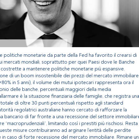
e politiche monetarie da parte della Fed ha favorito il crearsi di
sui mercati mondiali, soprattutto per quei Paesi dove le Banche
e costrette a mantenere politiche monetarie più espansive.
imone di un boom insostenibile dei prezzi del mercato immobiliare
+80% in 5 anni), il volume dei mutui ipotecari rappresenta ora il
nio delle banche, percentuali maggiori della media
llarmare è la situazione finanziaria delle famiglie, che registra un
 totale di oltre 30 punti percentuali rispetto agli standard
utorità regolatrici australiane hanno cercato di rafforzare la
ma bancario di far fronte a una recessione del settore immobiliar
 “macroprudenziali”, limitando così i prestiti più rischiosi. Resta
ste misure contribuiranno ad arginare l’entità delle perdite
e in caso di forte recessione del mercato immobiliare. Rimane un