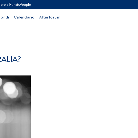
ere a FundsPeople
Fondi
Calendario
Alterforum
RALIA?