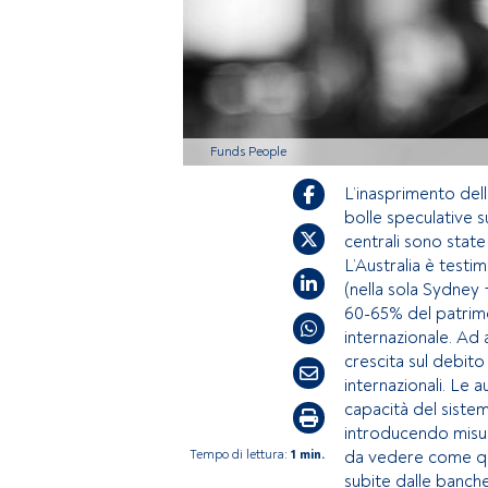
Funds People
L’inasprimento dell
bolle speculative 
centrali sono stat
L’Australia è test
(nella sola Sydney 
60-65% del patrimo
internazionale. Ad a
crescita sul debito
internazionali. Le a
capacità del siste
introducendo misure
Tempo di lettura:
1 min.
da vedere come que
subite dalle banch