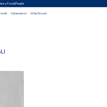
ere a FundsPeople
Fondi
Calendario
Alterforum
LI