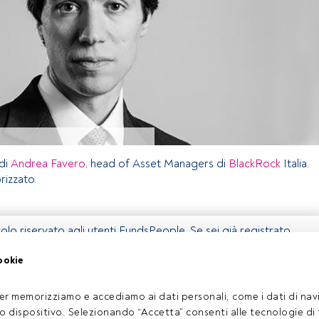
 di
Andrea Favero
, head of Asset Managers di
BlackRock
Italia.
izzato.
olo riservato agli utenti FundsPeople. Se sei già registrato,
 pulsante Login. Se non hai ancora un account, ti invitiamo a
ookie
coprire tutti i contenuti che FundsPeople ha da offrire.
Accedere a FundsPeople
er memorizziamo e accediamo ai dati personali, come i dati di navi
tuo dispositivo. Selezionando “Accetta” consenti alle tecnologie di