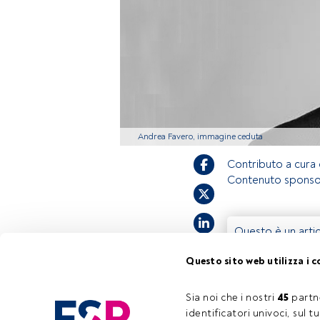
Andrea Favero, immagine ceduta
Contributo a cura
Contenuto sponsor
Questo è un artic
accedi tramite il
Questo sito web utilizza i c
registrarti per s
Sia noi che i nostri 
45
 partn
identificatori univoci, sul 