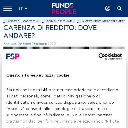
IT
ASSET ALLOCATION
FONDI AZIONARI
INVESTIMENTI MERCATI EMERGE
CARENZA DI REDDITO: DOVE
ANDARE?
Francois De Bruin
26 ottobre 2020
Questo sito web utilizza i cookie
Sia noi che i nostri 
45
 partner memorizziamo e accediamo 
Francois de Bruin, Fund Manager, Sustainable Income & Growth e
Head of Listed Real Estate, Aviva Investors
ai dati personali, come i dati di navigazione o gli 
identificatori univoci, sul tuo dispositivo. Selezionando 
“Accetta” consenti alle tecnologie di tracciamento di 
supportare le finalità indicate in “Noi e i nostri partner 
Tempo di lettura:
6 min.
trattiamo i dati per fornire”, mentre selezionando “Rifiuta 
tutto” o revocando il tuo consenso, le disabiliterai. Se i 