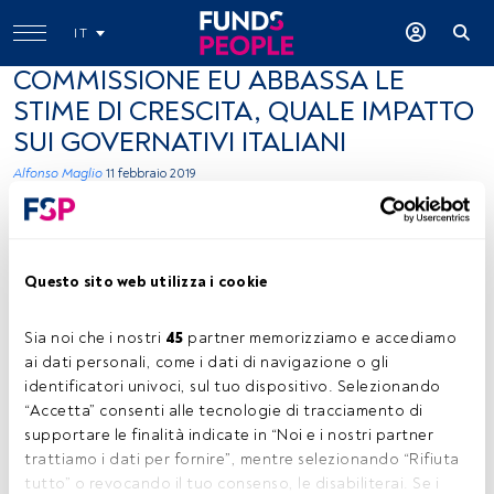
IT
COMMISSIONE EU ABBASSA LE
STIME DI CRESCITA, QUALE IMPATTO
SUI GOVERNATIVI ITALIANI
Alfonso Maglio
11 febbraio 2019
Questo sito web utilizza i cookie
Sia noi che i nostri 
45
 partner memorizziamo e accediamo 
Alfonso Maglio, Head of Research Department, Marzotto Investment
ai dati personali, come i dati di navigazione o gli 
House
identificatori univoci, sul tuo dispositivo. Selezionando 
“Accetta” consenti alle tecnologie di tracciamento di 
supportare le finalità indicate in “Noi e i nostri partner 
trattiamo i dati per fornire”, mentre selezionando “Rifiuta 
Tempo di lettura:
2 min.
tutto” o revocando il tuo consenso, le disabiliterai. Se i 