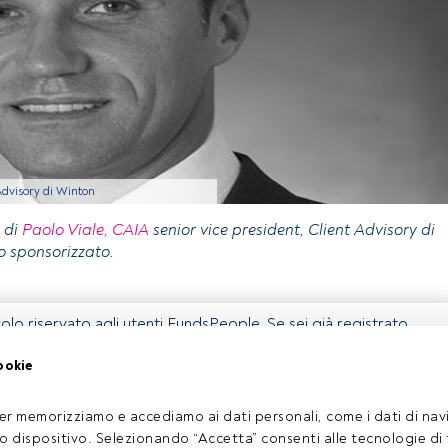
 Advisory di Winton
 di
Paolo Viale, CAIA
senior vice president, Client Advisory di
o sponsorizzato.
olo riservato agli utenti FundsPeople. Se sei già registrato,
 pulsante Login. Se non hai ancora un account, ti invitiamo a
ookie
coprire tutti i contenuti che FundsPeople ha da offrire.
Accedere a FundsPeople
er memorizziamo e accediamo ai dati personali, come i dati di navi
tuo dispositivo. Selezionando “Accetta” consenti alle tecnologie di