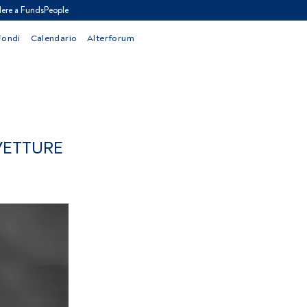
ere a FundsPeople
Fondi
Calendario
Alterforum
VETTURE