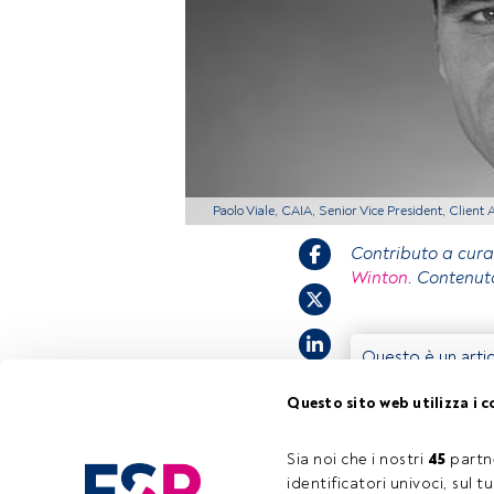
Paolo Viale, CAIA, Senior Vice President, Client
Contributo a cura
Winton
. Contenut
Questo è un artic
accedi tramite il
Questo sito web utilizza i c
registrarti per s
Sia noi che i nostri 
45
 partn
identificatori univoci, sul 