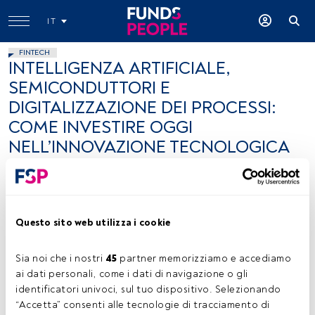
IT
FINTECH
INTELLIGENZA ARTIFICIALE,
SEMICONDUTTORI E
DIGITALIZZAZIONE DEI PROCESSI:
COME INVESTIRE OGGI
NELL’INNOVAZIONE TECNOLOGICA
Paul Wick
11 dicembre 2023
Questo sito web utilizza i cookie
Sia noi che i nostri 
45
 partner memorizziamo e accediamo 
ai dati personali, come i dati di navigazione o gli 
identificatori univoci, sul tuo dispositivo. Selezionando 
Paul Wick, foto ceduta (Columbia Threadneedle Investments)
“Accetta” consenti alle tecnologie di tracciamento di 