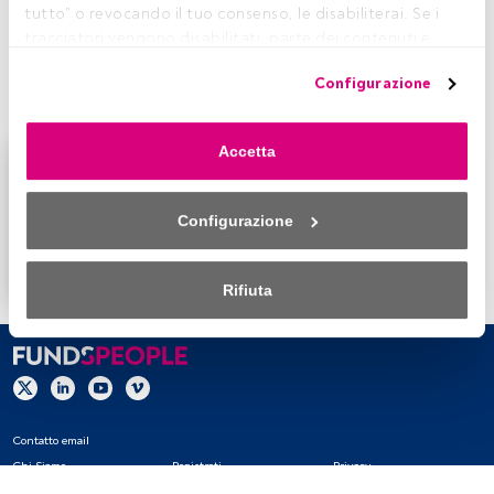
tutto” o revocando il tuo consenso, le disabiliterai. Se i 
tracciatori vengono disabilitati, parte dei contenuti e 
CONTRIBUTO
a cura di
Franco Rossetti
, ETF senior
degli annunci che vedi potrebbero non essere più 
Relationship manager di Invesco.
Contenuto
Configurazione
pertinenti per te. Puoi accedere nuovamente a questo 
sponsorizzato da
Invesco
.
menu per modificare le tue opzioni o revocare il consenso 
in qualsiasi momento cliccando sul link “Preferenze sulla 
Accetta
privacy” che appare nella parte inferiore della pagina web 
Questo è un articolo riservato agli utenti FundsPeople.
(o sull'icona mobile che si trova nella parte inferiore sinistra 
Se sei già registrato, accedi tramite il pulsante Login. Se
della pagina web). Le tue opzioni avranno effetto 
non hai ancora un account, ti invitiamo a registrarti per
Configurazione
nell'ambito del nostro consenso. Per saperne di più, 
scoprire tutti i contenuti che FundsPeople ha da offrire.
consulta la nostra politica sulla privacy.
Accedere a FundsPeople
Rifiuta
Sia noi che i nostri partner trattiamo i dati per fornire:
Utilizzo di dati di localizzazione geografica precisi. Analisi 
attiva delle caratteristiche del dispositivo per la sua 
identificazione. Memorizzazione delle informazioni su un 
dispositivo e/o accesso alle stesse. Pubblicità e contenuti 
Contatto email
personalizzati, misurazione della pubblicità e dei 
Chi Siamo
Registrati
Privacy
contenuti, ricerca sul pubblico e sviluppo di servizi.
Cookies
Impostazioni Cookie
Avviso legale