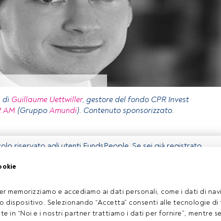
a di
Guillaume Uettwiller
, gestore del fondo CPR Invest
R AM
(Gruppo
Amundi
). Contenuto sponsorizzato.
olo riservato agli utenti FundsPeople. Se sei già registrato,
 pulsante Login. Se non hai ancora un account, ti invitiamo a
ookie
coprire tutti i contenuti che FundsPeople ha da offrire.
Accedere a FundsPeople
er memorizziamo e accediamo ai dati personali, come i dati di navi
tuo dispositivo. Selezionando “Accetta” consenti alle tecnologie di
ate in “Noi e i nostri partner trattiamo i dati per fornire”, mentre 