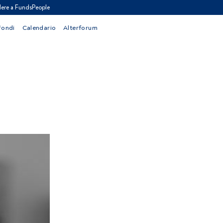
ere a FundsPeople
Fondi
Calendario
Alterforum