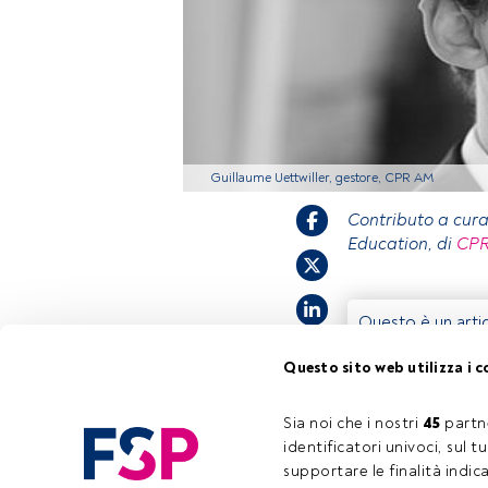
Guillaume Uettwiller, gestore, CPR AM
Contributo a cur
Education, di
CP
Questo è un artic
accedi tramite il
Questo sito web utilizza i c
registrarti per s
Sia noi che i nostri 
45
 partn
identificatori univoci, sul 
supportare le finalità indic
Tempo di lettura:
4 min.