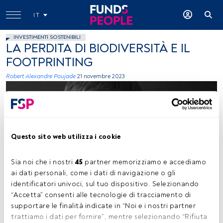
IT
INVESTIMENTI SOSTENIBILI
LA PERDITA DI BIODIVERSITÀ E IL
FOOTPRINTING
Robert Alexandre Poujade
21 novembre 2023
Questo sito web utilizza i cookie
Sia noi che i nostri 
45
 partner memorizziamo e accediamo 
Immagine concessa (BNP Paribas Asset Management)
ai dati personali, come i dati di navigazione o gli 
identificatori univoci, sul tuo dispositivo. Selezionando 
“Accetta” consenti alle tecnologie di tracciamento di 
supportare le finalità indicate in “Noi e i nostri partner 
Tempo di lettura:
3 min.
trattiamo i dati per fornire”, mentre selezionando “Rifiuta 