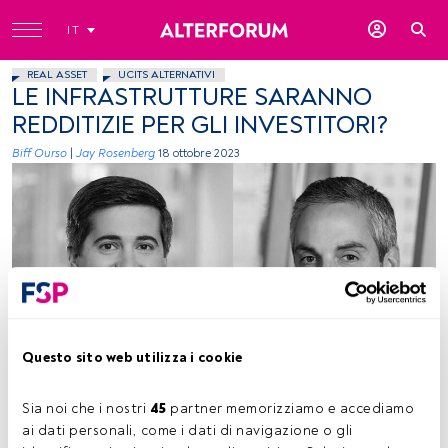
IT
REAL ASSET
UCITS ALTERNATIVI
LE INFRASTRUTTURE SARANNO
REDDITIZIE PER GLI INVESTITORI?
Biff Ourso
|
Jay Rosenberg
18 ottobre 2023
Immagine concessa (Nuveen)
Questo sito web utilizza i cookie
Sia noi che i nostri 
45
 partner memorizziamo e accediamo 
Tempo di lettura:
6 min.
ai dati personali, come i dati di navigazione o gli 