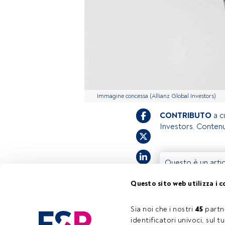
Immagine concessa (Allianz Global Investors)
CONTRIBUTO
a c
Investors. Conten
Questo è un artic
accedi tramite il
Questo sito web utilizza i c
registrarti per s
Sia noi che i nostri 
45
 partn
identificatori univoci, sul 