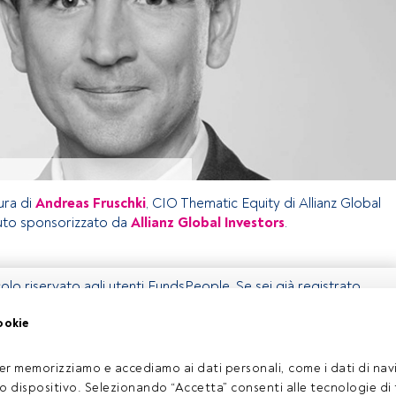
ura di
Andreas Fruschki
, CIO Thematic Equity di Allianz Global
uto sponsorizzato da
Allianz Global Investors
.
olo riservato agli utenti FundsPeople. Se sei già registrato,
 pulsante Login. Se non hai ancora un account, ti invitiamo a
ookie
coprire tutti i contenuti che FundsPeople ha da offrire.
Accedere a FundsPeople
er memorizziamo e accediamo ai dati personali, come i dati di navi
tuo dispositivo. Selezionando “Accetta” consenti alle tecnologie di