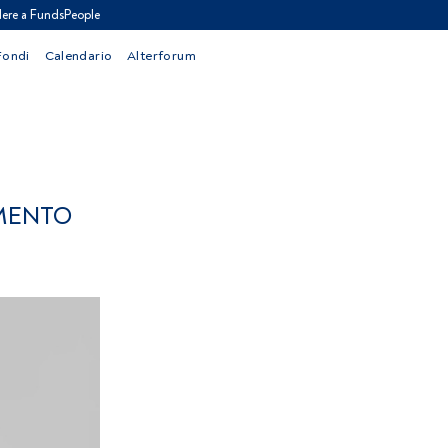
ere a FundsPeople
Fondi
Calendario
Alterforum
IMENTO