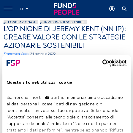
IT
FONDI AZIONARI
INVESTIMENTI SOSTENIBILI
L’OPINIONE DI JEREMY KENT (NN IP):
CREARE VALORE CON LE STRATEGIE
AZIONARIE SOSTENIBILI
Francesca Conti
24 gennaio 2022
Questo sito web utilizza i cookie
Sia noi che i nostri 
45
 partner memorizziamo e accediamo 
ai dati personali, come i dati di navigazione o gli 
Jeremy Kent
identificatori univoci, sul tuo dispositivo. Selezionando 
“Accetta” consenti alle tecnologie di tracciamento di 
supportare le finalità indicate in “Noi e i nostri partner 
trattiamo i dati per fornire”, mentre selezionando “Rifiuta 
Tempo di lettura:
4 min.