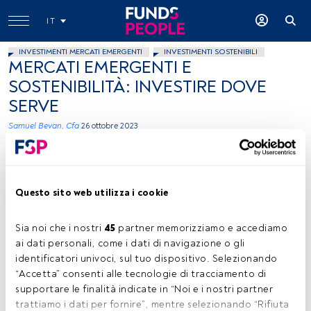
IT
INVESTIMENTI MERCATI EMERGENTI
INVESTIMENTI SOSTENIBILI
MERCATI EMERGENTI E
SOSTENIBILITÀ: INVESTIRE DOVE
SERVE
Samuel Bevan, Cfa
26 ottobre 2023
Questo sito web utilizza i cookie
Sia noi che i nostri 
45
 partner memorizziamo e accediamo 
ai dati personali, come i dati di navigazione o gli 
Immagine concessa (abrdn)
identificatori univoci, sul tuo dispositivo. Selezionando 
“Accetta” consenti alle tecnologie di tracciamento di 
supportare le finalità indicate in “Noi e i nostri partner 
trattiamo i dati per fornire”, mentre selezionando “Rifiuta 
Tempo di lettura:
2 min.