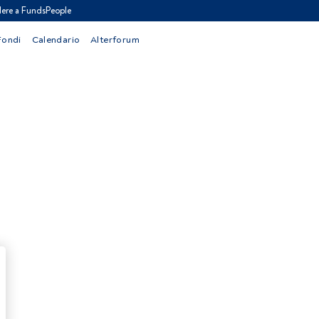
ere a FundsPeople
Fondi
Calendario
Alterforum