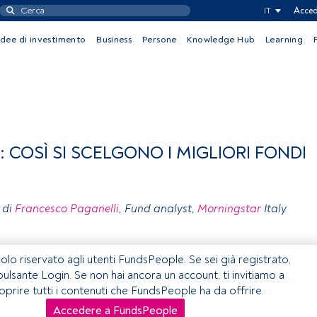
IT
Acced
Idee di investimento
Business
Persone
Knowledge Hub
Learning
COSÌ SI SCELGONO I MIGLIORI FONDI
 di
Francesco Paganelli
, Fund analyst,
Morningstar
Italy
olo riservato agli utenti FundsPeople. Se sei già registrato,
 pulsante Login. Se non hai ancora un account, ti invitiamo a
coprire tutti i contenuti che FundsPeople ha da offrire.
Accedere a FundsPeople