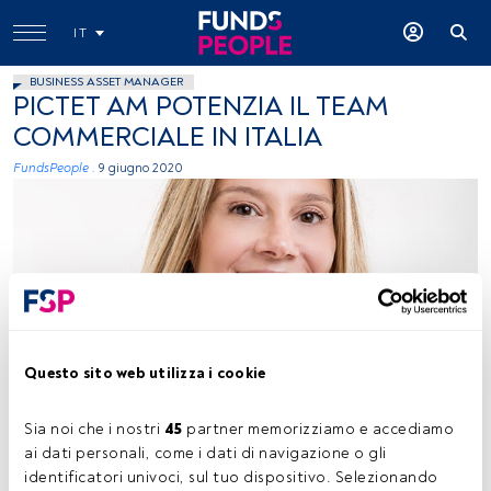
IT
BUSINESS ASSET MANAGER
PICTET AM POTENZIA IL TEAM
COMMERCIALE IN ITALIA
FundsPeople .
9 giugno 2020
Desirée Scarabelli, immagine concessa (Pictet AM)
Questo sito web utilizza i cookie
Sia noi che i nostri 
45
 partner memorizziamo e accediamo 
ai dati personali, come i dati di navigazione o gli 
Tempo di lettura:
2 min.
identificatori univoci, sul tuo dispositivo. Selezionando 