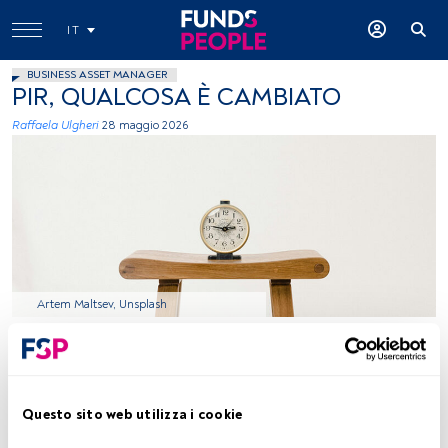
IT
BUSINESS ASSET MANAGER
PIR, QUALCOSA È CAMBIATO
Raffaela Ulgheri
28 maggio 2026
Artem Maltsev, Unsplash
Tempo di lettura:
3 min.
L
Questo sito web utilizza i cookie
a necessità di un maggiore contributo dell’industria