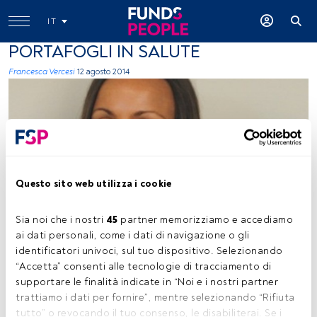
IT
PORTAFOGLI IN SALUTE
Francesca Vercesi
12 agosto 2014
Questo sito web utilizza i cookie
immagine ceduta dall'entità
Sia noi che i nostri 
45
 partner memorizziamo e accediamo 
ai dati personali, come i dati di navigazione o gli 
identificatori univoci, sul tuo dispositivo. Selezionando 
Tempo di lettura:
2 min.
“Accetta” consenti alle tecnologie di tracciamento di 
E
supportare le finalità indicate in “Noi e i nostri partner 
cco in cosa investe l’Eurizon Azioni Salute, il fondo
trattiamo i dati per fornire”, mentre selezionando “Rifiuta 
azionario italiano che ha dato il migliore rendimento
tutto” o revocando il tuo consenso, le disabiliterai. Se i 