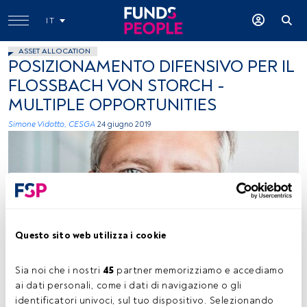
IT
ASSET ALLOCATION
POSIZIONAMENTO DIFENSIVO PER IL
FLOSSBACH VON STORCH -
MULTIPLE OPPORTUNITIES
Simone Vidotto, CESGA
24 giugno 2019
Questo sito web utilizza i cookie
Bert Flossbach
Sia noi che i nostri 
45
 partner memorizziamo e accediamo 
ai dati personali, come i dati di navigazione o gli 
identificatori univoci, sul tuo dispositivo. Selezionando 
Tempo di lettura:
2 min.