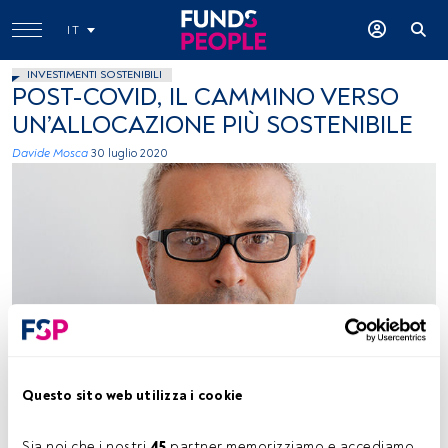
IT
INVESTIMENTI SOSTENIBILI
POST-COVID, IL CAMMINO VERSO
UN’ALLOCAZIONE PIÙ SOSTENIBILE
Davide Mosca
30 luglio 2020
Roberto Bartolomei, head of Global Markets THEAM Quant Fund
Sales, BNP Paribas SA
Questo sito web utilizza i cookie
Tempo di lettura:
3 min.
Sia noi che i nostri 
45
 partner memorizziamo e accediamo 