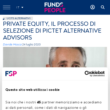
IT
UCITS ALTERNATIVI
PRIVATE EQUITY, IL PROCESSO DI
SELEZIONE DI PICTET ALTERNATIVE
ADVISORS
Davide Mosca
24 luglio 2020
Maurizio Arrigo, head of Private Equity, Pictet Alternative Advsors
Questo sito web utilizza i cookie
Sia noi che i nostri 
45
 partner memorizziamo e accediamo 
ai dati personali, come i dati di navigazione o gli 
Tempo di lettura:
0 s.