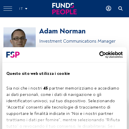
IT
Adam Norman
Investment Communications Manager
Wellington Management
Questo sito web utilizza i cookie
Condividi:
Sia noi che i nostri 
45
 partner memorizziamo e accediamo 
ai dati personali, come i dati di navigazione o gli 
identificatori univoci, sul tuo dispositivo. Selezionando 
Questo è un articolo riservato agli utenti FundsPeople. Se
“Accetta” consenti alle tecnologie di tracciamento di 
sei già registrato, accedi tramite il pulsante Login. Se non
supportare le finalità indicate in “Noi e i nostri partner 
hai ancora un account, ti invitiamo a registrarti per scoprire
trattiamo i dati per fornire”, mentre selezionando “Rifiuta 
tutti i contenuti che FundsPeople ha da offrire.
tutto” o revocando il tuo consenso, le disabiliterai. Se i 