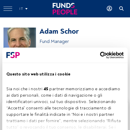
IT
Adam Schor
Fund Manager
NZS Capital
Questo sito web utilizza i cookie
Condividi:
Sia noi che i nostri 
45
 partner memorizziamo e accediamo 
ai dati personali, come i dati di navigazione o gli 
identificatori univoci, sul tuo dispositivo. Selezionando 
Questo è un articolo riservato agli utenti FundsPeople. Se
“Accetta” consenti alle tecnologie di tracciamento di 
sei già registrato, accedi tramite il pulsante Login. Se non
supportare le finalità indicate in “Noi e i nostri partner 
hai ancora un account, ti invitiamo a registrarti per scoprire
trattiamo i dati per fornire”, mentre selezionando “Rifiuta 
tutti i contenuti che FundsPeople ha da offrire.
tutto” o revocando il tuo consenso, le disabiliterai. Se i 