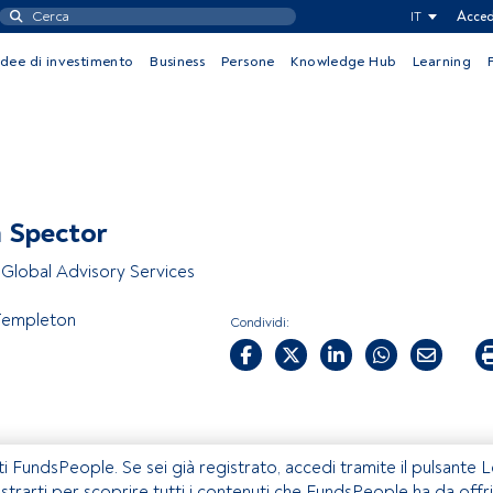
IT
Acced
Idee di investimento
Business
Persone
Knowledge Hub
Learning
 Spector
Global Advisory Services
 Templeton
Condividi:
ti FundsPeople. Se sei già registrato, accedi tramite il pulsante 
istrarti per scoprire tutti i contenuti che FundsPeople ha da offri