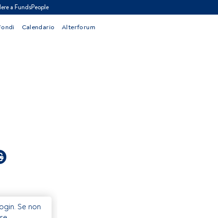
ere a FundsPeople
Fondi
Calendario
Alterforum
Login. Se non
re.