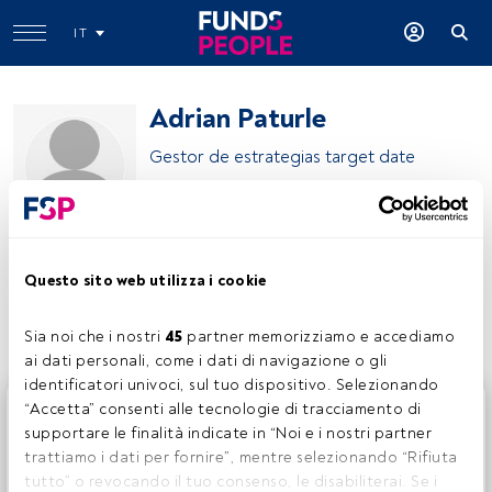
IT
Adrian Paturle
Gestor de estrategias target date
Axiom Alternative Investments
Questo sito web utilizza i cookie
Condividi:
Sia noi che i nostri 
45
 partner memorizziamo e accediamo 
ai dati personali, come i dati di navigazione o gli 
identificatori univoci, sul tuo dispositivo. Selezionando 
Questo è un articolo riservato agli utenti FundsPeople. Se
“Accetta” consenti alle tecnologie di tracciamento di 
sei già registrato, accedi tramite il pulsante Login. Se non
supportare le finalità indicate in “Noi e i nostri partner 
hai ancora un account, ti invitiamo a registrarti per scoprire
trattiamo i dati per fornire”, mentre selezionando “Rifiuta 
tutti i contenuti che FundsPeople ha da offrire.
tutto” o revocando il tuo consenso, le disabiliterai. Se i 