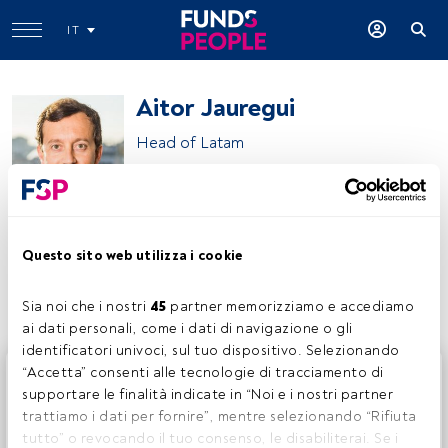
IT
Aitor Jauregui
Head of Latam
BlackRock
Questo sito web utilizza i cookie
Condividi:
Sia noi che i nostri 
45
 partner memorizziamo e accediamo 
ai dati personali, come i dati di navigazione o gli 
identificatori univoci, sul tuo dispositivo. Selezionando 
Questo è un articolo riservato agli utenti FundsPeople. Se
“Accetta” consenti alle tecnologie di tracciamento di 
sei già registrato, accedi tramite il pulsante Login. Se non
supportare le finalità indicate in “Noi e i nostri partner 
hai ancora un account, ti invitiamo a registrarti per scoprire
trattiamo i dati per fornire”, mentre selezionando “Rifiuta 
tutti i contenuti che FundsPeople ha da offrire.
tutto” o revocando il tuo consenso, le disabiliterai. Se i 