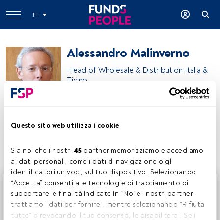
IT
Alessandro Malinverno
Head of Wholesale & Distribution Italia &
Ticino
Groupama Asset Management
Questo sito web utilizza i cookie
Condividi:
Sia noi che i nostri 
45
 partner memorizziamo e accediamo 
ai dati personali, come i dati di navigazione o gli 
identificatori univoci, sul tuo dispositivo. Selezionando 
Questo è un articolo riservato agli utenti FundsPeople. Se
“Accetta” consenti alle tecnologie di tracciamento di 
sei già registrato, accedi tramite il pulsante Login. Se non
supportare le finalità indicate in “Noi e i nostri partner 
hai ancora un account, ti invitiamo a registrarti per scoprire
trattiamo i dati per fornire”, mentre selezionando “Rifiuta 
tutti i contenuti che FundsPeople ha da offrire.
tutto” o revocando il tuo consenso, le disabiliterai. Se i 