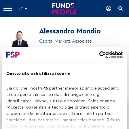
IT
Alessandro Mondio
Capital Markets Associate
21shares
Questo sito web utilizza i cookie
Condividi:
Sia noi che i nostri 
45
 partner memorizziamo e accediamo 
ai dati personali, come i dati di navigazione o gli 
identificatori univoci, sul tuo dispositivo. Selezionando 
Questo è un articolo riservato agli utenti FundsPeople. Se
“Accetta” consenti alle tecnologie di tracciamento di 
sei già registrato, accedi tramite il pulsante Login. Se non
supportare le finalità indicate in “Noi e i nostri partner 
hai ancora un account, ti invitiamo a registrarti per scoprire
trattiamo i dati per fornire”, mentre selezionando “Rifiuta 
tutti i contenuti che FundsPeople ha da offrire.
tutto” o revocando il tuo consenso, le disabiliterai. Se i 