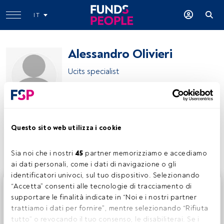
IT
Alessandro Olivieri
Ucits specialist
Fondazione ENPAIA
Questo sito web utilizza i cookie
Condividi:
Sia noi che i nostri 
45
 partner memorizziamo e accediamo 
ai dati personali, come i dati di navigazione o gli 
identificatori univoci, sul tuo dispositivo. Selezionando 
Questo è un articolo riservato agli utenti FundsPeople. Se
“Accetta” consenti alle tecnologie di tracciamento di 
sei già registrato, accedi tramite il pulsante Login. Se non
supportare le finalità indicate in “Noi e i nostri partner 
hai ancora un account, ti invitiamo a registrarti per scoprire
trattiamo i dati per fornire”, mentre selezionando “Rifiuta 
tutti i contenuti che FundsPeople ha da offrire.
tutto” o revocando il tuo consenso, le disabiliterai. Se i 