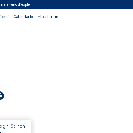
ere a FundsPeople
Fondi
Calendario
Alterforum
Login. Se non
re.