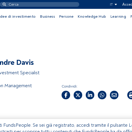
IT
Acced
Idee di investimento
Business
Persone
Knowledge Hub
Learning
ndre Davis
nvestment Specialist
ton Management
Condividi:
ti FundsPeople. Se sei già registrato, accedi tramite il pulsante 
istrarti per scoprire tutti i contenuti che FundsPeople ha da offri