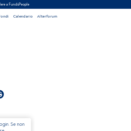
ere a FundsPeople
Fondi
Calendario
Alterforum
Login. Se non
re.