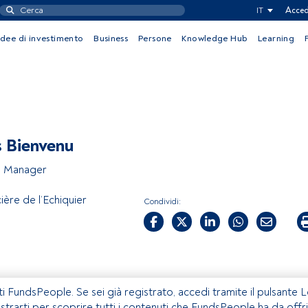
IT
Acced
Idee di investimento
Business
Persone
Knowledge Hub
Learning
s Bienvenu
o Manager
ière de l’Echiquier
Condividi:
ti FundsPeople. Se sei già registrato, accedi tramite il pulsante 
istrarti per scoprire tutti i contenuti che FundsPeople ha da offri