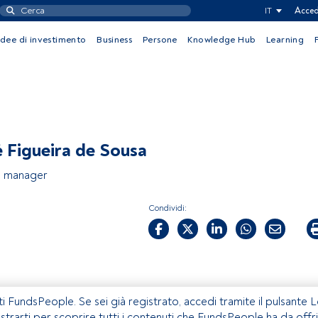
IT
Acced
Idee di investimento
Business
Persone
Knowledge Hub
Learning
 Figueira de Sousa
o manager
Condividi:
ti FundsPeople. Se sei già registrato, accedi tramite il pulsante 
istrarti per scoprire tutti i contenuti che FundsPeople ha da offri