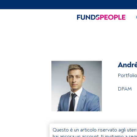
André
Portfoli
DPAM
Questo è un articolo riservato agli uten
hai ancora un account, ti invitiamo a reg