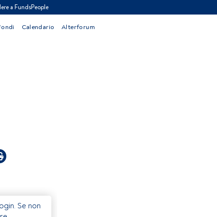
ere a FundsPeople
Fondi
Calendario
Alterforum
Login. Se non
re.