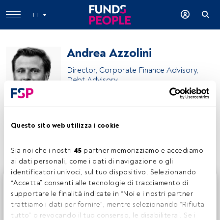
IT
Andrea Azzolini
Director, Corporate Finance Advisory,
Debt Advisory
Deloitte
Questo sito web utilizza i cookie
Condividi:
Sia noi che i nostri 
45
 partner memorizziamo e accediamo 
ai dati personali, come i dati di navigazione o gli 
identificatori univoci, sul tuo dispositivo. Selezionando 
Questo è un articolo riservato agli utenti FundsPeople. Se
“Accetta” consenti alle tecnologie di tracciamento di 
sei già registrato, accedi tramite il pulsante Login. Se non
supportare le finalità indicate in “Noi e i nostri partner 
hai ancora un account, ti invitiamo a registrarti per scoprire
trattiamo i dati per fornire”, mentre selezionando “Rifiuta 
tutti i contenuti che FundsPeople ha da offrire.
tutto” o revocando il tuo consenso, le disabiliterai. Se i 