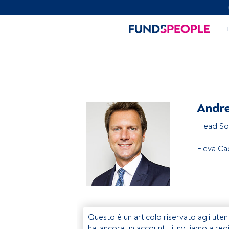
Andr
Head So
Eleva Cap
Questo è un articolo riservato agli uten
hai ancora un account, ti invitiamo a reg