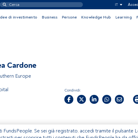
IT
Acced
Idee di investimento
Business
Persone
Knowledge Hub
Learning
ea Cardone
uthern Europe
ital
Condividi:
ti FundsPeople. Se sei già registrato, accedi tramite il pulsante 
istrarti per scoprire tutti i contenuti che FundsPeople ha da offri