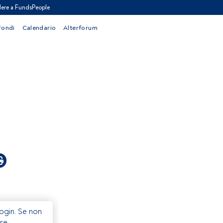
ere a FundsPeople
Fondi
Calendario
Alterforum
Login. Se non
re.