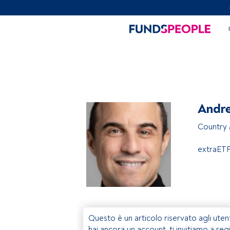
Andre
Country
extraET
Questo è un articolo riservato agli uten
hai ancora un account, ti invitiamo a reg