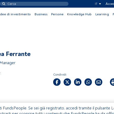
IT
Acced
Idee di investimento
Business
Persone
Knowledge Hub
Learning
a Ferrante
 Manager
F
Condividi:
ti FundsPeople. Se sei già registrato, accedi tramite il pulsante 
istrarti per scoprire tutti i contenuti che FundsPeople ha da offri