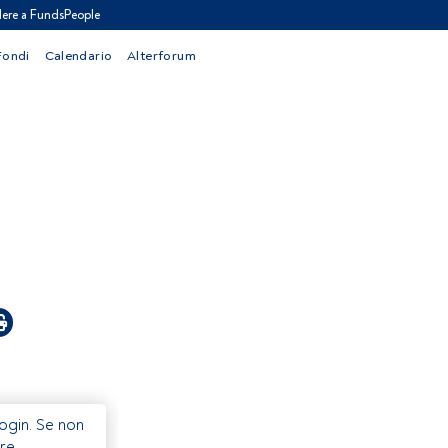
ere a FundsPeople
Fondi
Calendario
Alterforum
Login. Se non
re.