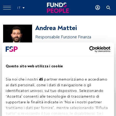
IT
Andrea Mattei
Responsabile Funzione Finanza
Eurofer
Questo sito web utilizza i cookie
Condividi:
Sia noi che i nostri 
45
 partner memorizziamo e accediamo 
ai dati personali, come i dati di navigazione o gli 
identificatori univoci, sul tuo dispositivo. Selezionando 
Questo è un articolo riservato agli utenti FundsPeople. Se
“Accetta” consenti alle tecnologie di tracciamento di 
sei già registrato, accedi tramite il pulsante Login. Se non
supportare le finalità indicate in “Noi e i nostri partner 
hai ancora un account, ti invitiamo a registrarti per scoprire
trattiamo i dati per fornire”, mentre selezionando “Rifiuta 
tutti i contenuti che FundsPeople ha da offrire.
tutto” o revocando il tuo consenso, le disabiliterai. Se i 