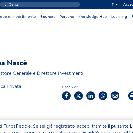
IT
Acced
Idee di investimento
Business
Persone
Knowledge Hub
Learning
ea Nascè
ettore Generale e Direttore Investimenti
nca Privata
Condividi:
ti FundsPeople. Se sei già registrato, accedi tramite il pulsante 
istrarti per scoprire tutti i contenuti che FundsPeople ha da offri