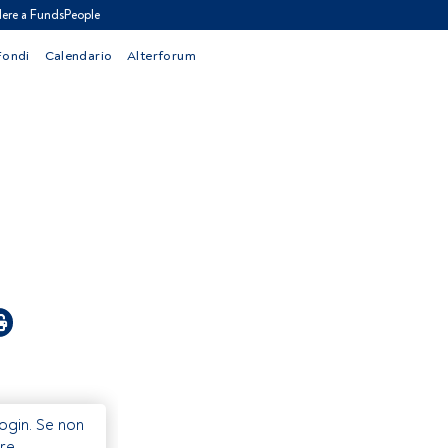
ere a FundsPeople
Fondi
Calendario
Alterforum
Login. Se non
re.