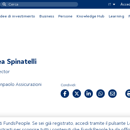
IT
Acced
Idee di investimento
Business
Persone
Knowledge Hub
Learning
a Spinatelli
ector
anpaolo Assicurazioni
Condividi:
ti FundsPeople. Se sei già registrato, accedi tramite il pulsante 
istrarti per scoprire tutti i contenuti che FundsPeople ha da offri