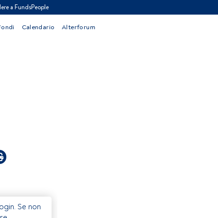
ere a FundsPeople
Fondi
Calendario
Alterforum
Login. Se non
re.