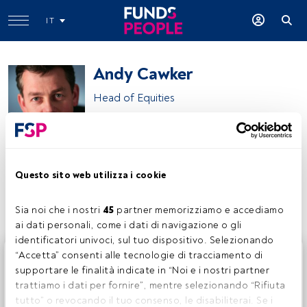
IT
Andy Cawker
Head of Equities
Insight Investment
Questo sito web utilizza i cookie
Condividi:
Sia noi che i nostri 
45
 partner memorizziamo e accediamo 
ai dati personali, come i dati di navigazione o gli 
identificatori univoci, sul tuo dispositivo. Selezionando 
Questo è un articolo riservato agli utenti FundsPeople. Se
“Accetta” consenti alle tecnologie di tracciamento di 
sei già registrato, accedi tramite il pulsante Login. Se non
supportare le finalità indicate in “Noi e i nostri partner 
hai ancora un account, ti invitiamo a registrarti per scoprire
trattiamo i dati per fornire”, mentre selezionando “Rifiuta 
tutti i contenuti che FundsPeople ha da offrire.
tutto” o revocando il tuo consenso, le disabiliterai. Se i 