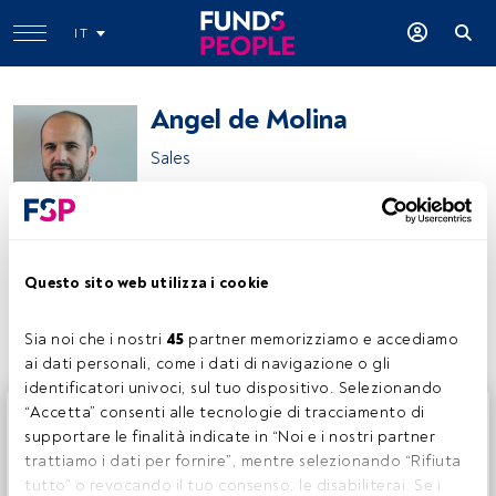
IT
Angel de Molina
Sales
PIMCO
Questo sito web utilizza i cookie
Condividi:
Sia noi che i nostri 
45
 partner memorizziamo e accediamo 
ai dati personali, come i dati di navigazione o gli 
identificatori univoci, sul tuo dispositivo. Selezionando 
Questo è un articolo riservato agli utenti FundsPeople. Se
“Accetta” consenti alle tecnologie di tracciamento di 
sei già registrato, accedi tramite il pulsante Login. Se non
supportare le finalità indicate in “Noi e i nostri partner 
hai ancora un account, ti invitiamo a registrarti per scoprire
trattiamo i dati per fornire”, mentre selezionando “Rifiuta 
tutti i contenuti che FundsPeople ha da offrire.
tutto” o revocando il tuo consenso, le disabiliterai. Se i 