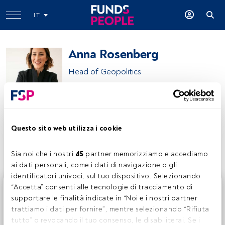
IT
Anna Rosenberg
Head of Geopolitics
Amundi
Questo sito web utilizza i cookie
Condividi:
Sia noi che i nostri 
45
 partner memorizziamo e accediamo 
ai dati personali, come i dati di navigazione o gli 
identificatori univoci, sul tuo dispositivo. Selezionando 
Questo è un articolo riservato agli utenti FundsPeople. Se
“Accetta” consenti alle tecnologie di tracciamento di 
sei già registrato, accedi tramite il pulsante Login. Se non
supportare le finalità indicate in “Noi e i nostri partner 
hai ancora un account, ti invitiamo a registrarti per scoprire
trattiamo i dati per fornire”, mentre selezionando “Rifiuta 
tutti i contenuti che FundsPeople ha da offrire.
tutto” o revocando il tuo consenso, le disabiliterai. Se i 