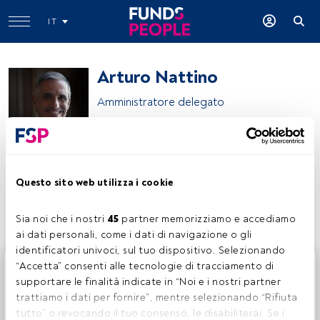
IT
Arturo Nattino
Amministratore delegato
Banca Finnat
Questo sito web utilizza i cookie
Condividi:
Sia noi che i nostri 
45
 partner memorizziamo e accediamo 
ai dati personali, come i dati di navigazione o gli 
identificatori univoci, sul tuo dispositivo. Selezionando 
Questo è un articolo riservato agli utenti FundsPeople. Se
“Accetta” consenti alle tecnologie di tracciamento di 
sei già registrato, accedi tramite il pulsante Login. Se non
supportare le finalità indicate in “Noi e i nostri partner 
hai ancora un account, ti invitiamo a registrarti per scoprire
trattiamo i dati per fornire”, mentre selezionando “Rifiuta 
tutti i contenuti che FundsPeople ha da offrire.
tutto” o revocando il tuo consenso, le disabiliterai. Se i 