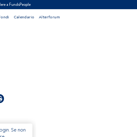
ere a FundsPeople
Fondi
Calendario
Alterforum
Login. Se non
re.