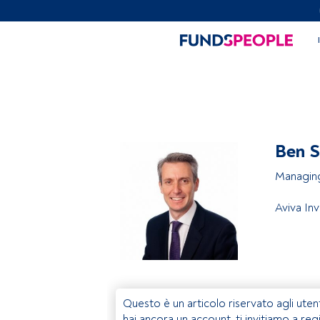
Ben 
Managing
Aviva In
Questo è un articolo riservato agli uten
hai ancora un account, ti invitiamo a reg