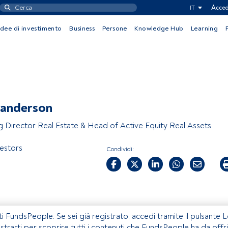
IT
Acced
Idee di investimento
Business
Persone
Knowledge Hub
Learning
Sanderson
 Director Real Estate & Head of Active Equity Real Assets
vestors
Condividi:
ti FundsPeople. Se sei già registrato, accedi tramite il pulsante 
istrarti per scoprire tutti i contenuti che FundsPeople ha da offri