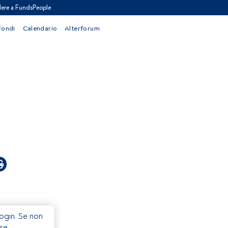
ere a FundsPeople
Fondi
Calendario
Alterforum
Login. Se non
re.