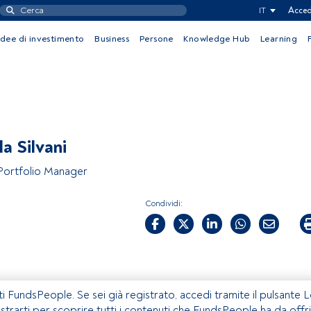
IT
Acced
Idee di investimento
Business
Persone
Knowledge Hub
Learning
la Silvani
 Portfolio Manager
Condividi:
ti FundsPeople. Se sei già registrato, accedi tramite il pulsante 
istrarti per scoprire tutti i contenuti che FundsPeople ha da offri