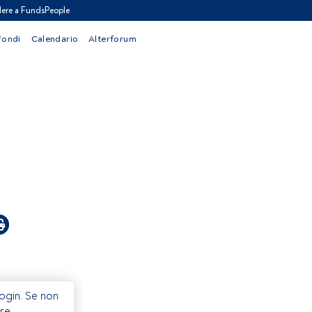
ere a FundsPeople
Fondi
Calendario
Alterforum
Login. Se non
re.