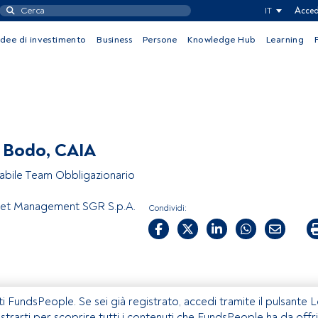
IT
Acced
Idee di investimento
Business
Persone
Knowledge Hub
Learning
 Bodo, CAIA
bile Team Obbligazionario
set Management SGR S.p.A.
Condividi:
ti FundsPeople. Se sei già registrato, accedi tramite il pulsante 
istrarti per scoprire tutti i contenuti che FundsPeople ha da offri