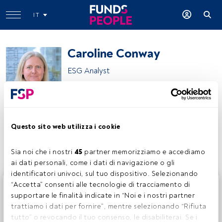
IT
Caroline Conway
ESG Analyst
Wellington Management
Questo sito web utilizza i cookie
Condividi:
Sia noi che i nostri 
45
 partner memorizziamo e accediamo 
ai dati personali, come i dati di navigazione o gli 
identificatori univoci, sul tuo dispositivo. Selezionando 
Questo è un articolo riservato agli utenti FundsPeople. Se
“Accetta” consenti alle tecnologie di tracciamento di 
sei già registrato, accedi tramite il pulsante Login. Se non
supportare le finalità indicate in “Noi e i nostri partner 
hai ancora un account, ti invitiamo a registrarti per scoprire
trattiamo i dati per fornire”, mentre selezionando “Rifiuta 
tutti i contenuti che FundsPeople ha da offrire.
tutto” o revocando il tuo consenso, le disabiliterai. Se i 