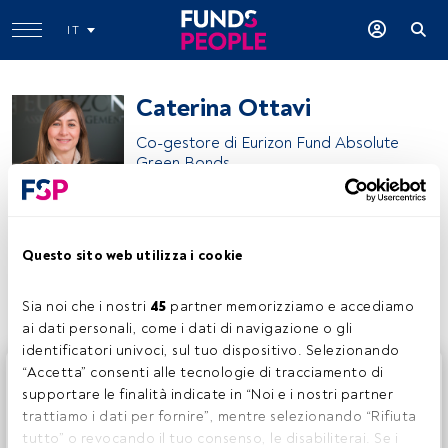
IT
Caterina Ottavi
Co-gestore di Eurizon Fund Absolute
Green Bonds
Eurizon
Questo sito web utilizza i cookie
Condividi:
Sia noi che i nostri 
45
 partner memorizziamo e accediamo 
ai dati personali, come i dati di navigazione o gli 
identificatori univoci, sul tuo dispositivo. Selezionando 
Questo è un articolo riservato agli utenti FundsPeople. Se
“Accetta” consenti alle tecnologie di tracciamento di 
sei già registrato, accedi tramite il pulsante Login. Se non
supportare le finalità indicate in “Noi e i nostri partner 
hai ancora un account, ti invitiamo a registrarti per scoprire
trattiamo i dati per fornire”, mentre selezionando “Rifiuta 
tutti i contenuti che FundsPeople ha da offrire.
tutto” o revocando il tuo consenso, le disabiliterai. Se i 